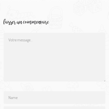
laisser un commentaire
Comment
Name
*
Email