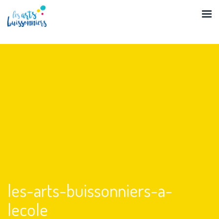
Skip
to
content
les-arts-buissonniers-a-
lecole