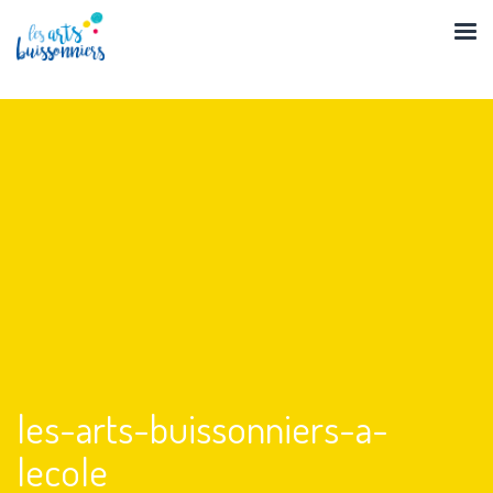
Skip
to
content
les-arts-buissonniers-a-
lecole