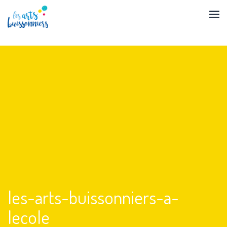
Skip
to
content
les-arts-buissonniers-a-
lecole